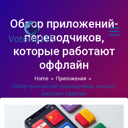
Skip
to
content
Обзор приложений-
переводчиков,
которые работают
voteno115.com
оффлайн
Home
Приложения
Обзор приложений-переводчиков, которые
работают оффлайн